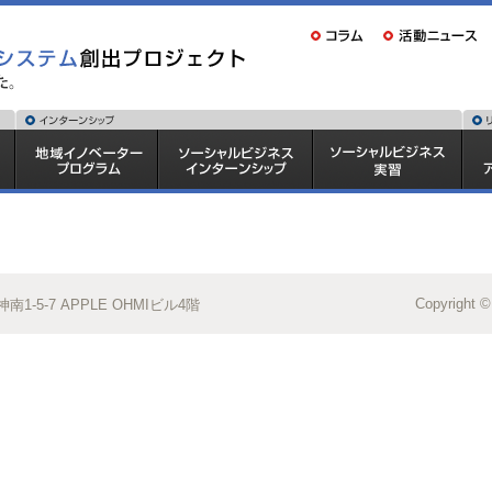
Copyright ©
1-5-7 APPLE OHMIビル4階