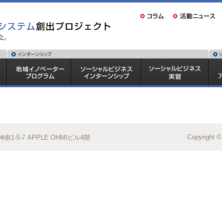
Copyright ©
1-5-7 APPLE OHMIビル4階