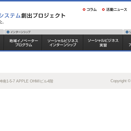
Copyright ©
1-5-7 APPLE OHMIビル4階