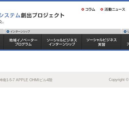
Copyright ©
1-5-7 APPLE OHMIビル4階