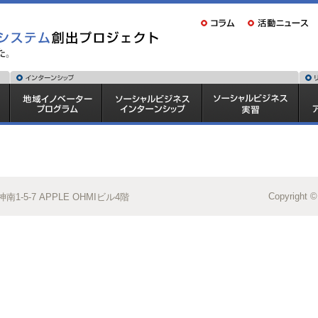
Copyright ©
1-5-7 APPLE OHMIビル4階