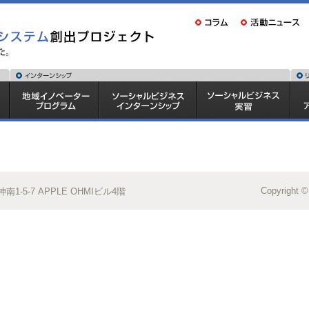
Copyright ©
1-5-7 APPLE OHMIビル4階