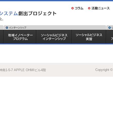
Copyright ©
1-5-7 APPLE OHMIビル4階