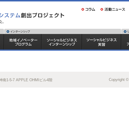
Copyright ©
1-5-7 APPLE OHMIビル4階