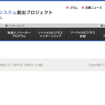
Copyright ©
1-5-7 APPLE OHMIビル4階