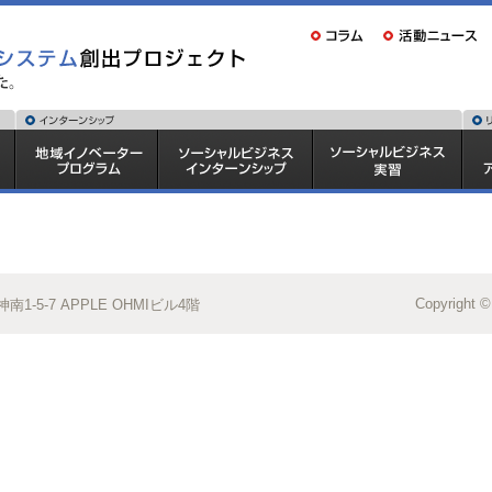
Copyright ©
1-5-7 APPLE OHMIビル4階