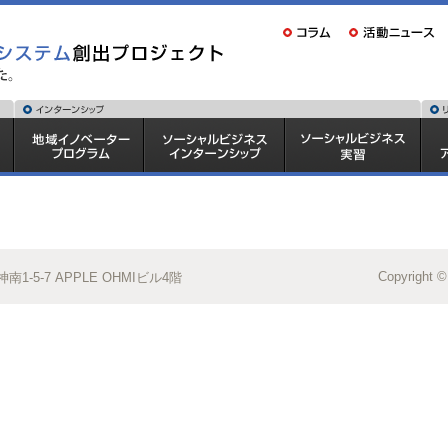
Copyright ©
1-5-7 APPLE OHMIビル4階